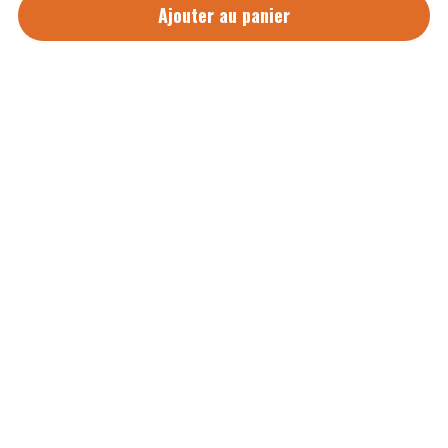
Ajouter au panier
booking : 
booking@redcloudtheband.com