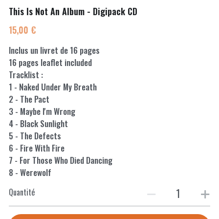
CONTACT
This Is Not An Album - Digipack CD
15,00 €
Inclus un livret de 16 pages
16 pages leaflet included
Tracklist :
1 - Naked Under My Breath
2 - The Pact
3 - Maybe I'm Wrong
4 - Black Sunlight
5 - The Defects
6 - Fire With Fire
7 - For Those Who Died Dancing
8 - Werewolf
Quantité